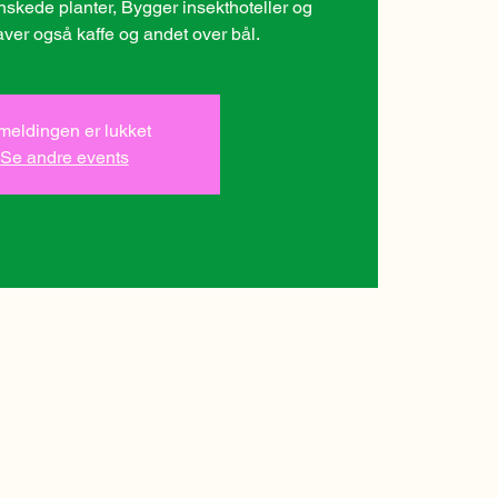
ønskede planter, Bygger insekthoteller og
aver også kaffe og andet over bål.
lmeldingen er lukket
Se andre events