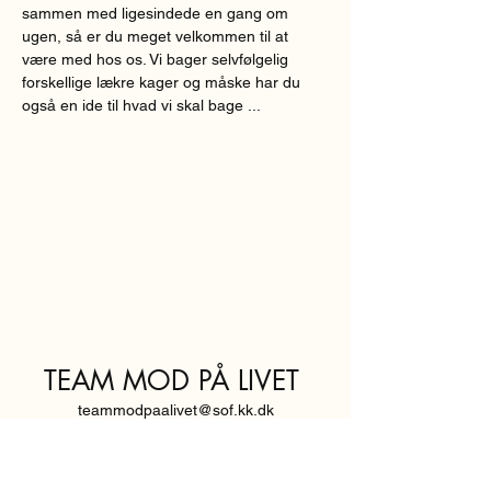
sammen med ligesindede en gang om 
ugen, så er du meget velkommen til at 
være med hos os. Vi bager selvfølgelig 
forskellige lækre kager og måske har du 
også en ide til hvad vi skal bage ...
TEAM MOD PÅ LIVET
teammodpaalivet@sof.kk.dk
SVENDBORGGADE 3,
2100 KØBENHAVN Ø