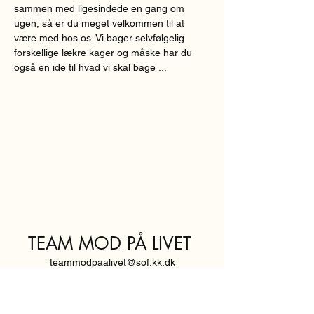
sammen med ligesindede en gang om 
ugen, så er du meget velkommen til at 
være med hos os. Vi bager selvfølgelig 
forskellige lækre kager og måske har du 
også en ide til hvad vi skal bage ...
TEAM MOD PÅ LIVET
teammodpaalivet@sof.kk.dk
SVENDBORGGADE 3,
2100 KØBENHAVN Ø