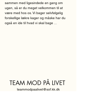
sammen med ligesindede en gang om 
ugen, så er du meget velkommen til at 
være med hos os. Vi bager selvfølgelig 
forskellige lækre kager og måske har du 
også en ide til hvad vi skal bage ...
TEAM MOD PÅ LIVET
teammodpaalivet@sof.kk.dk
SVENDBORGGADE 3,
2100 KØBENHAVN Ø