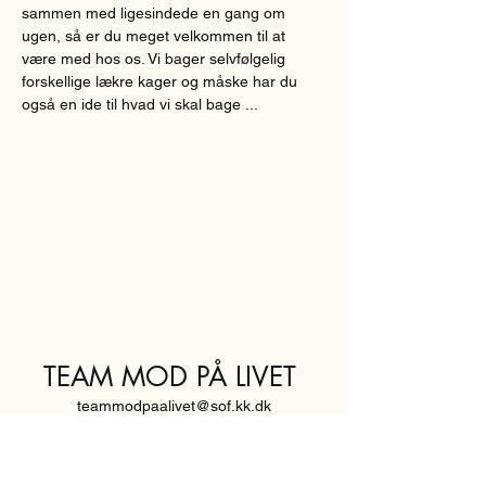
sammen med ligesindede en gang om 
ugen, så er du meget velkommen til at 
være med hos os. Vi bager selvfølgelig 
forskellige lækre kager og måske har du 
også en ide til hvad vi skal bage ...
TEAM MOD PÅ LIVET
teammodpaalivet@sof.kk.dk
SVENDBORGGADE 3,
2100 KØBENHAVN Ø