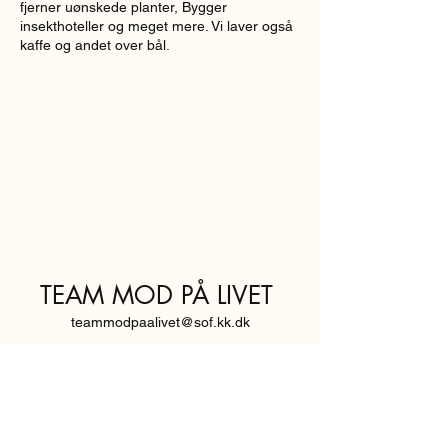
fjerner uønskede planter, Bygger
insekthoteller og meget mere. Vi laver også
kaffe og andet over bål.
TEAM MOD PÅ LIVET
teammodpaalivet@sof.kk.dk
SVENDBORGGADE 3,
2100 KØBENHAVN Ø