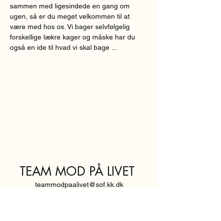
sammen med ligesindede en gang om 
ugen, så er du meget velkommen til at 
være med hos os. Vi bager selvfølgelig 
forskellige lækre kager og måske har du 
også en ide til hvad vi skal bage ...
TEAM MOD PÅ LIVET
teammodpaalivet@sof.kk.dk
SVENDBORGGADE 3,
2100 KØBENHAVN Ø