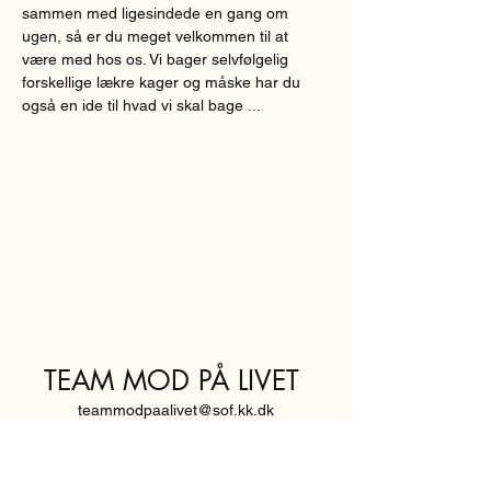
sammen med ligesindede en gang om 
ugen, så er du meget velkommen til at 
være med hos os. Vi bager selvfølgelig 
forskellige lækre kager og måske har du 
også en ide til hvad vi skal bage ...
TEAM MOD PÅ LIVET
teammodpaalivet@sof.kk.dk
SVENDBORGGADE 3,
2100 KØBENHAVN Ø