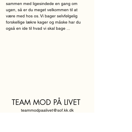
sammen med ligesindede en gang om 
ugen, så er du meget velkommen til at 
være med hos os. Vi bager selvfølgelig 
forskellige lækre kager og måske har du 
også en ide til hvad vi skal bage ...
TEAM MOD PÅ LIVET
teammodpaalivet@sof.kk.dk
SVENDBORGGADE 3,
2100 KØBENHAVN Ø