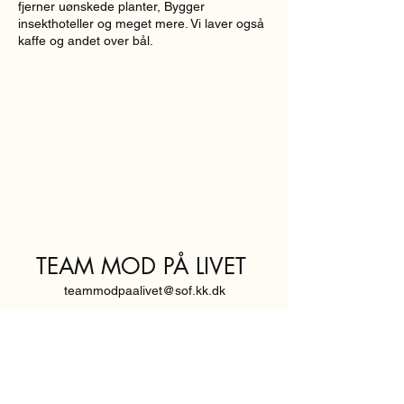
fjerner uønskede planter, Bygger
insekthoteller og meget mere. Vi laver også
kaffe og andet over bål.
TEAM MOD PÅ LIVET
teammodpaalivet@sof.kk.dk
SVENDBORGGADE 3,
2100 KØBENHAVN Ø