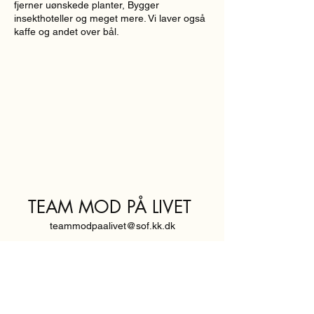
fjerner uønskede planter, Bygger
insekthoteller og meget mere. Vi laver også
kaffe og andet over bål.
TEAM MOD PÅ LIVET
teammodpaalivet@sof.kk.dk
SVENDBORGGADE 3,
2100 KØBENHAVN Ø