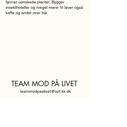
fjerner uønskede planter, Bygger
insekthoteller og meget mere. Vi laver også
kaffe og andet over bål.
TEAM MOD PÅ LIVET
teammodpaalivet@sof.kk.dk
SVENDBORGGADE 3,
2100 KØBENHAVN Ø