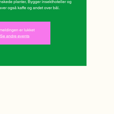
ønskede planter, Bygger insekthoteller og
aver også kaffe og andet over bål.
lmeldingen er lukket
Se andre events