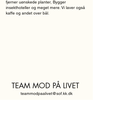
fjerner uønskede planter, Bygger
insekthoteller og meget mere. Vi laver også
kaffe og andet over bål.
TEAM MOD PÅ LIVET
teammodpaalivet@sof.kk.dk
SVENDBORGGADE 3,
2100 KØBENHAVN Ø