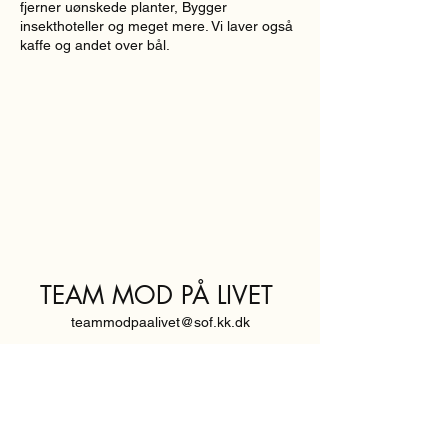
fjerner uønskede planter, Bygger
insekthoteller og meget mere. Vi laver også
kaffe og andet over bål.
TEAM MOD PÅ LIVET
teammodpaalivet@sof.kk.dk
SVENDBORGGADE 3,
2100 KØBENHAVN Ø