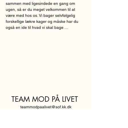
sammen med ligesindede en gang om 
ugen, så er du meget velkommen til at 
være med hos os. Vi bager selvfølgelig 
forskellige lækre kager og måske har du 
også en ide til hvad vi skal bage ...
TEAM MOD PÅ LIVET
teammodpaalivet@sof.kk.dk
SVENDBORGGADE 3,
2100 KØBENHAVN Ø