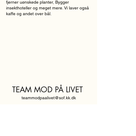
fjerner uønskede planter, Bygger
insekthoteller og meget mere. Vi laver også
kaffe og andet over bål.
TEAM MOD PÅ LIVET
teammodpaalivet@sof.kk.dk
SVENDBORGGADE 3,
2100 KØBENHAVN Ø