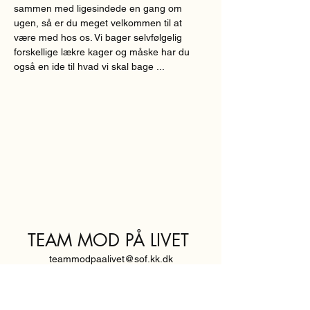
sammen med ligesindede en gang om 
ugen, så er du meget velkommen til at 
være med hos os. Vi bager selvfølgelig 
forskellige lækre kager og måske har du 
også en ide til hvad vi skal bage ...
TEAM MOD PÅ LIVET
teammodpaalivet@sof.kk.dk
SVENDBORGGADE 3,
2100 KØBENHAVN Ø