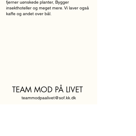
fjerner uønskede planter, Bygger
insekthoteller og meget mere. Vi laver også
kaffe og andet over bål.
TEAM MOD PÅ LIVET
teammodpaalivet@sof.kk.dk
SVENDBORGGADE 3,
2100 KØBENHAVN Ø