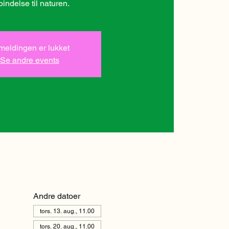
bindelse til naturen.
lmeldingen er lukket
Se andre events
Andre datoer
tors. 13. aug., 11.00
tors. 20. aug., 11.00