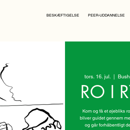
BESKÆFTIGELSE
PEER-UDDANNELSE
tors. 16. jul.
  |  
Bush
RO I
Kom og få et øjebliks r
bliver guidet gennem med
og går forhåbentligt d