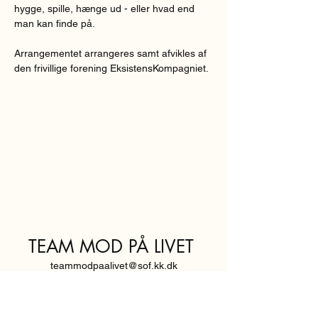
hygge, spille, hænge ud - eller hvad end 
man kan finde på.
Arrangementet arrangeres samt afvikles af 
den frivillige forening EksistensKompagniet.
TEAM MOD PÅ LIVET
teammodpaalivet@sof.kk.dk
SVENDBORGGADE 3,
2100 KØBENHAVN Ø