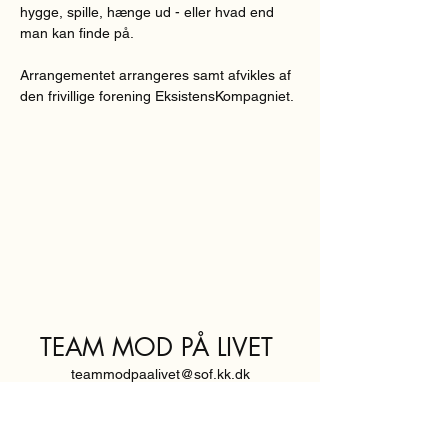
hygge, spille, hænge ud - eller hvad end 
man kan finde på.
Arrangementet arrangeres samt afvikles af 
den frivillige forening EksistensKompagniet.
TEAM MOD PÅ LIVET
teammodpaalivet@sof.kk.dk
SVENDBORGGADE 3,
2100 KØBENHAVN Ø