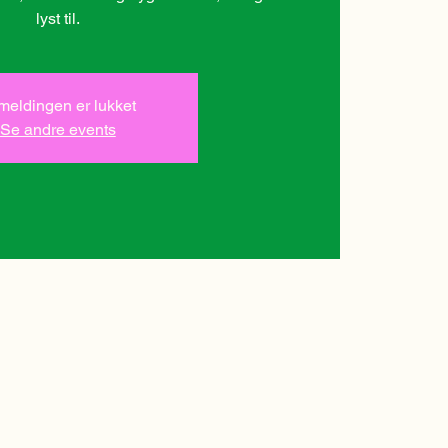
lyst til.
lmeldingen er lukket
Se andre events