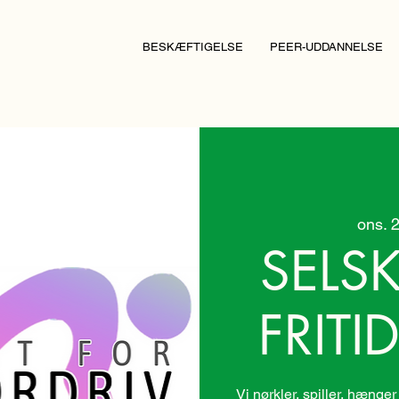
BESKÆFTIGELSE
PEER-UDDANNELSE
ons. 2
SELS
FRITI
Vi nørkler, spiller, hænge