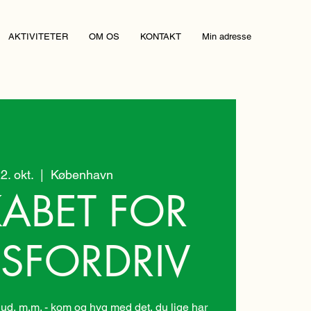
AKTIVITETER
OM OS
KONTAKT
Min adresse
2. okt.
  |  
København
KABET FOR
DSFORDRIV
r ud, m.m. - kom og hyg med det, du lige har