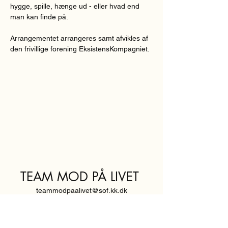
hygge, spille, hænge ud - eller hvad end 
man kan finde på.
Arrangementet arrangeres samt afvikles af 
den frivillige forening EksistensKompagniet.
TEAM MOD PÅ LIVET
teammodpaalivet@sof.kk.dk
SVENDBORGGADE 3,
2100 KØBENHAVN Ø