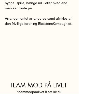
hygge, spille, hænge ud - eller hvad end 
man kan finde på.
Arrangementet arrangeres samt afvikles af 
den frivillige forening EksistensKompagniet.
TEAM MOD PÅ LIVET
teammodpaalivet@sof.kk.dk
SVENDBORGGADE 3,
2100 KØBENHAVN Ø