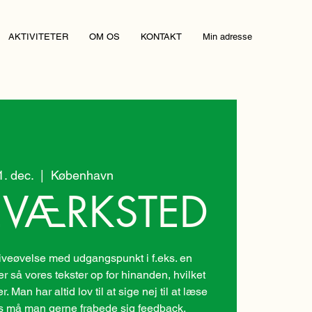
AKTIVITETER
OM OS
KONTAKT
Min adresse
31. dec.
  |  
København
EVÆRKSTED
veøvelse med udgangspunkt i f.eks. en
er så vores tekster op for hinanden, hvilket
 Man har altid lov til at sige nej til at læse
des må man gerne frabede sig feedback.