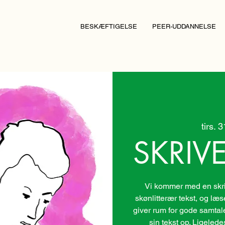
BESKÆFTIGELSE
PEER-UDDANNELSE
tirs. 
SKRIV
Vi kommer med en skri
skønlitterær tekst, og læs
giver rum for gode samtaler.
sin tekst op. Ligele