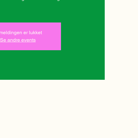
lmeldingen er lukket
Se andre events