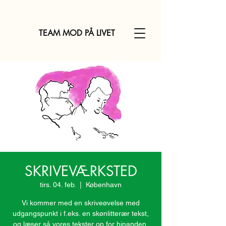
TEAM MOD PÅ LIVET
SKRIVEVÆRKSTED
tirs. 04. feb.
  |  
København
Vi kommer med en skriveøvelse med
udgangspunkt i f.eks. en skønlitterær tekst,
og læser så vores tekster op for hinanden,