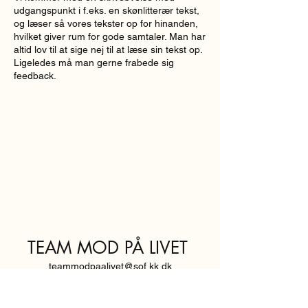
udgangspunkt i f.eks. en skønlitterær tekst,
og læser så vores tekster op for hinanden,
hvilket giver rum for gode samtaler. Man har
altid lov til at sige nej til at læse sin tekst op.
Ligeledes må man gerne frabede sig
feedback.
TEAM MOD PÅ LIVET
teammodpaalivet@sof.kk.dk
SVENDBORGGADE 3,
2100 KØBENHAVN Ø