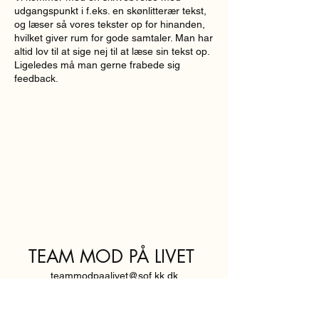
udgangspunkt i f.eks. en skønlitterær tekst,
og læser så vores tekster op for hinanden,
hvilket giver rum for gode samtaler. Man har
altid lov til at sige nej til at læse sin tekst op.
Ligeledes må man gerne frabede sig
feedback.
TEAM MOD PÅ LIVET
teammodpaalivet@sof.kk.dk
SVENDBORGGADE 3,
2100 KØBENHAVN Ø