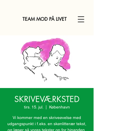
TEAM MOD PÅ LIVET
SKRIVEVÆRKSTED
tirs. 15. jul.
  |  
København
Vi kommer med en skriveøvelse med
udgangspunkt i f.eks. en skønlitterær tekst,
og læser så vores tekster op for hinanden,