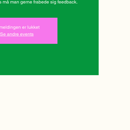
lmeldingen er lukket
Se andre events