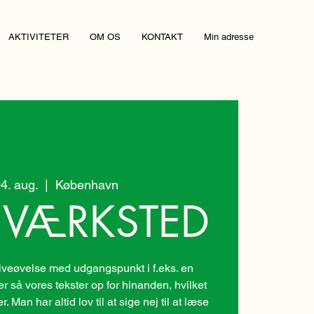
AKTIVITETER
OM OS
KONTAKT
Min adresse
4. aug.
  |  
København
EVÆRKSTED
veøvelse med udgangspunkt i f.eks. en
er så vores tekster op for hinanden, hvilket
 Man har altid lov til at sige nej til at læse