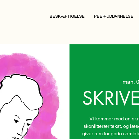
BESKÆFTIGELSE
PEER-UDDANNELSE
man. 0
SKRIV
Vi kommer med en skri
skønlitterær tekst, og læs
giver rum for gode samtaler.