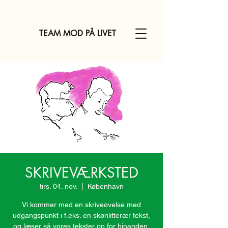
TEAM MOD PÅ LIVET
SKRIVEVÆRKSTED
tirs. 04. nov.
  |  
København
Vi kommer med en skriveøvelse med
udgangspunkt i f.eks. en skønlitterær tekst,
og læser så vores tekster op for hinanden,