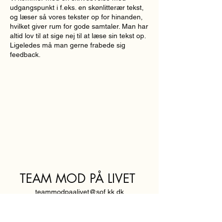
udgangspunkt i f.eks. en skønlitterær tekst,
og læser så vores tekster op for hinanden,
hvilket giver rum for gode samtaler. Man har
altid lov til at sige nej til at læse sin tekst op.
Ligeledes må man gerne frabede sig
feedback.
TEAM MOD PÅ LIVET
teammodpaalivet@sof.kk.dk
SVENDBORGGADE 3,
2100 KØBENHAVN Ø