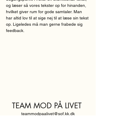
og læser så vores tekster op for hinanden, 
hvilket giver rum for gode samtaler. Man 
har altid lov til at sige nej til at læse sin tekst 
op. Ligeledes må man gerne frabede sig 
feedback.  
TEAM MOD PÅ LIVET
teammodpaalivet@sof.kk.dk
SVENDBORGGADE 3,
2100 KØBENHAVN Ø