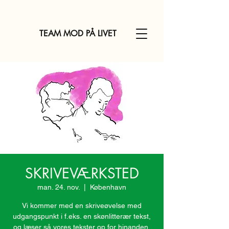
TEAM MOD PÅ LIVET
SKRIVEVÆRKSTED
man. 24. nov.
  |  
København
Vi kommer med en skriveøvelse med
udgangspunkt i f.eks. en skønlitterær tekst,
og læser så vores tekster op for hinanden,