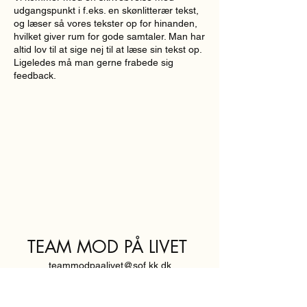
udgangspunkt i f.eks. en skønlitterær tekst,
og læser så vores tekster op for hinanden,
hvilket giver rum for gode samtaler. Man har
altid lov til at sige nej til at læse sin tekst op.
Ligeledes må man gerne frabede sig
feedback.
TEAM MOD PÅ LIVET
teammodpaalivet@sof.kk.dk
SVENDBORGGADE 3,
2100 KØBENHAVN Ø