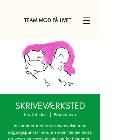
TEAM MOD PÅ LIVET
SKRIVEVÆRKSTED
tirs. 23. dec.
  |  
København
Vi kommer med en skriveøvelse med
udgangspunkt i f.eks. en skønlitterær tekst,
og læser så vores tekster op for hinanden,