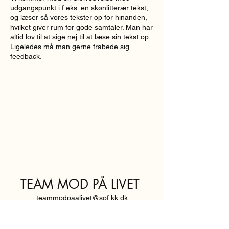
udgangspunkt i f.eks. en skønlitterær tekst,
og læser så vores tekster op for hinanden,
hvilket giver rum for gode samtaler. Man har
altid lov til at sige nej til at læse sin tekst op.
Ligeledes må man gerne frabede sig
feedback.
TEAM MOD PÅ LIVET
teammodpaalivet@sof.kk.dk
SVENDBORGGADE 3,
2100 KØBENHAVN Ø