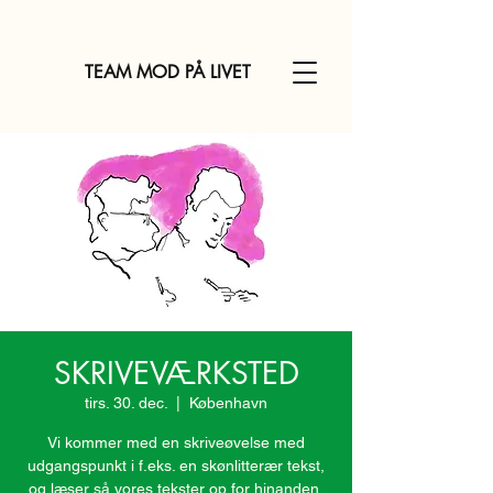
TEAM MOD PÅ LIVET
SKRIVEVÆRKSTED
tirs. 30. dec.
  |  
København
Vi kommer med en skriveøvelse med
udgangspunkt i f.eks. en skønlitterær tekst,
og læser så vores tekster op for hinanden,