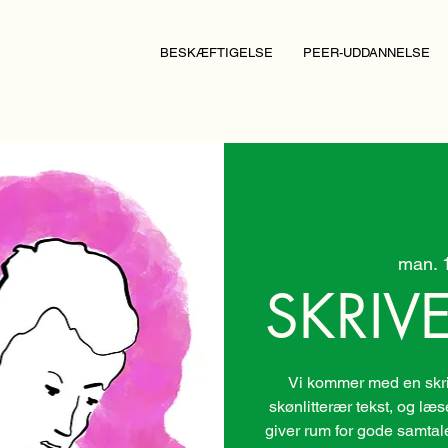
BESKÆFTIGELSE
PEER-UDDANNELSE
man. 1
SKRIV
Vi kommer med en skri
skønlitterær tekst, og læs
giver rum for gode samtaler.