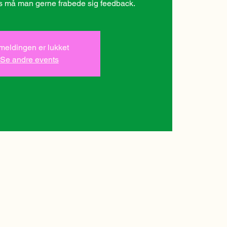
lmeldingen er lukket
Se andre events