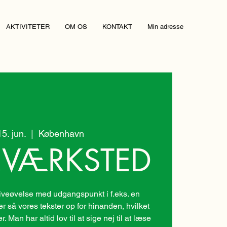
AKTIVITETER
OM OS
KONTAKT
Min adresse
5. jun.
  |  
København
EVÆRKSTED
veøvelse med udgangspunkt i f.eks. en
er så vores tekster op for hinanden, hvilket
 Man har altid lov til at sige nej til at læse