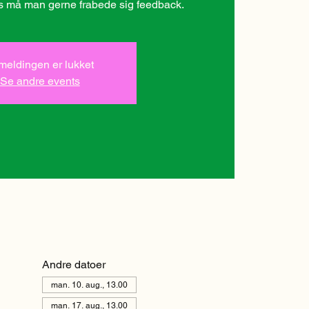
des må man gerne frabede sig feedback.
lmeldingen er lukket
Se andre events
Andre datoer
man. 10. aug., 13.00
man. 17. aug., 13.00