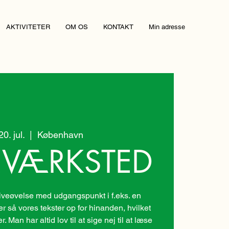
AKTIVITETER
OM OS
KONTAKT
Min adresse
0. jul.
  |  
København
EVÆRKSTED
veøvelse med udgangspunkt i f.eks. en
er så vores tekster op for hinanden, hvilket
 Man har altid lov til at sige nej til at læse