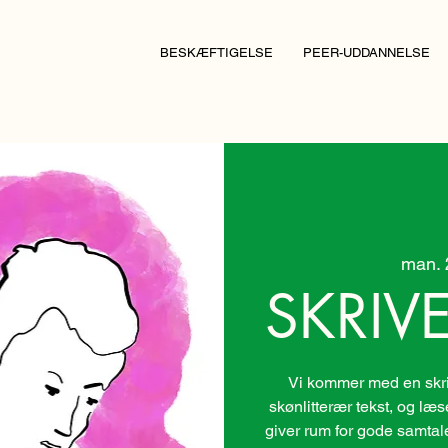
BESKÆFTIGELSE
PEER-UDDANNELSE
man. 2
SKRIV
Vi kommer med en skri
skønlitterær tekst, og læs
giver rum for gode samtaler.