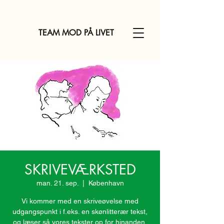
TEAM MOD PÅ LIVET
SKRIVEVÆRKSTED
man. 21. sep.
  |  
København
Vi kommer med en skriveøvelse med
udgangspunkt i f.eks. en skønlitterær tekst,
og læser så vores tekster op for hinanden,