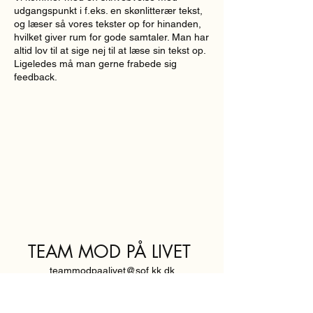
udgangspunkt i f.eks. en skønlitterær tekst,
og læser så vores tekster op for hinanden,
hvilket giver rum for gode samtaler. Man har
altid lov til at sige nej til at læse sin tekst op.
Ligeledes må man gerne frabede sig
feedback.
TEAM MOD PÅ LIVET
teammodpaalivet@sof.kk.dk
SVENDBORGGADE 3,
2100 KØBENHAVN Ø