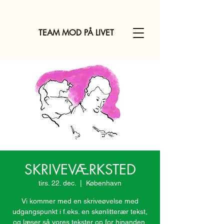
TEAM MOD PÅ LIVET
SKRIVEVÆRKSTED
tirs. 22. dec.
  |  
København
Vi kommer med en skriveøvelse med
udgangspunkt i f.eks. en skønlitterær tekst,
og læser så vores tekster op for hinanden,