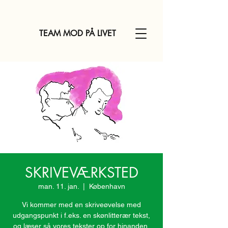
TEAM MOD PÅ LIVET
SKRIVEVÆRKSTED
man. 11. jan.
  |  
København
Vi kommer med en skriveøvelse med
udgangspunkt i f.eks. en skønlitterær tekst,
og læser så vores tekster op for hinanden,