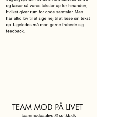
og læser så vores tekster op for hinanden, 
hvilket giver rum for gode samtaler. Man 
har altid lov til at sige nej til at læse sin tekst 
op. Ligeledes må man gerne frabede sig 
feedback.  
TEAM MOD PÅ LIVET
teammodpaalivet@sof.kk.dk
SVENDBORGGADE 3,
2100 KØBENHAVN Ø