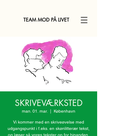
TEAM MOD PÅ LIVET
SKRIVEVÆRKSTED
man. 01. mar.
  |  
København
Vi kommer med en skriveøvelse med
udgangspunkt i f.eks. en skønlitterær tekst,
og læser så vores tekster op for hinanden,