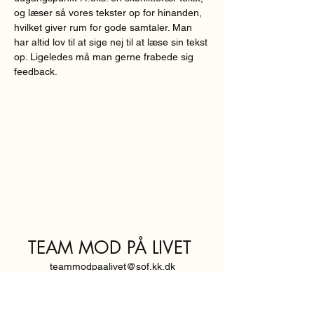
og læser så vores tekster op for hinanden, 
hvilket giver rum for gode samtaler. Man 
har altid lov til at sige nej til at læse sin tekst 
op. Ligeledes må man gerne frabede sig 
feedback.  
TEAM MOD PÅ LIVET
teammodpaalivet@sof.kk.dk
SVENDBORGGADE 3,
2100 KØBENHAVN Ø