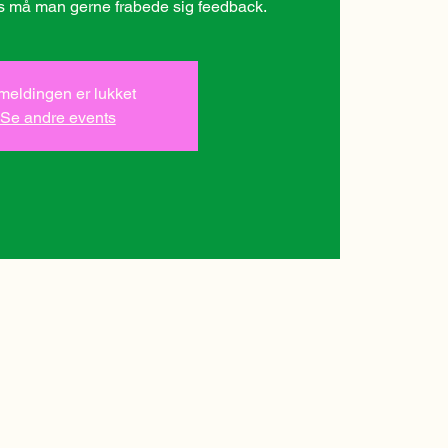
lmeldingen er lukket
Se andre events