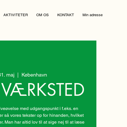
AKTIVITETER
OM OS
KONTAKT
Min adresse
31. maj
  |  
København
EVÆRKSTED
veøvelse med udgangspunkt i f.eks. en
er så vores tekster op for hinanden, hvilket
 Man har altid lov til at sige nej til at læse