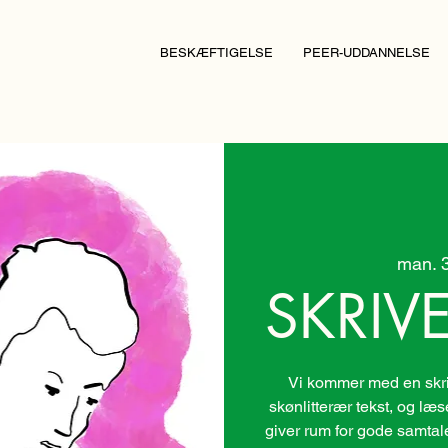
BESKÆFTIGELSE
PEER-UDDANNELSE
man. 
SKRIV
Vi kommer med en skri
skønlitterær tekst, og læs
giver rum for gode samtaler.