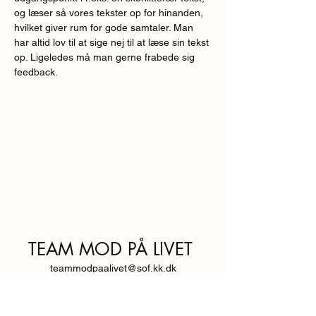
og læser så vores tekster op for hinanden, 
hvilket giver rum for gode samtaler. Man 
har altid lov til at sige nej til at læse sin tekst 
op. Ligeledes må man gerne frabede sig 
feedback.  
TEAM MOD PÅ LIVET
teammodpaalivet@sof.kk.dk
SVENDBORGGADE 3,
2100 KØBENHAVN Ø