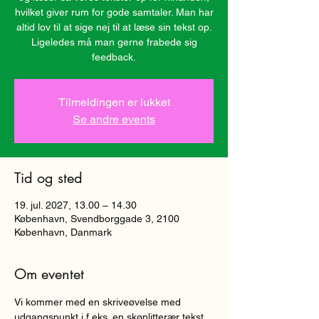
hvilket giver rum for gode samtaler. Man har
altid lov til at sige nej til at læse sin tekst op.
Ligeledes må man gerne frabede sig
Tilmeldingen er lukket
Se andre events
Tid og sted
19. jul. 2027, 13.00 – 14.30
København, Svendborggade 3, 2100
København, Danmark
Om eventet
Vi kommer med en skriveøvelse med 
udgangspunkt i f.eks. en skønlitterær tekst, 