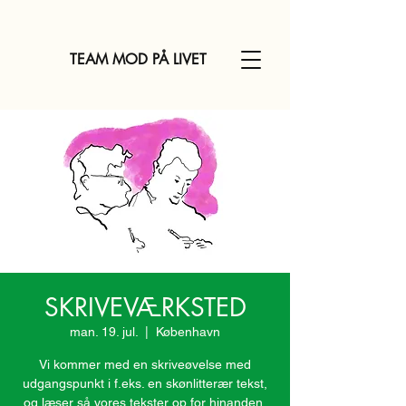
TEAM MOD PÅ LIVET
SKRIVEVÆRKSTED
man. 19. jul.
  |  
København
Vi kommer med en skriveøvelse med
udgangspunkt i f.eks. en skønlitterær tekst,
og læser så vores tekster op for hinanden,