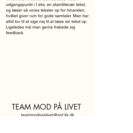
udgangspunkt i f.eks. en skønlitterær tekst,
og læser så vores tekster op for hinanden,
hvilket giver rum for gode samtaler. Man har
altid lov til at sige nej til at læse sin tekst op.
Ligeledes må man gerne frabede sig
feedback.
TEAM MOD PÅ LIVET
teammodpaalivet@sof.kk.dk
SVENDBORGGADE 3,
2100 KØBENHAVN Ø