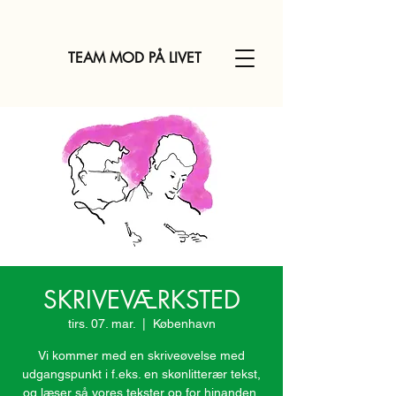
TEAM MOD PÅ LIVET
SKRIVEVÆRKSTED
tirs. 07. mar.
  |  
København
Vi kommer med en skriveøvelse med
udgangspunkt i f.eks. en skønlitterær tekst,
og læser så vores tekster op for hinanden,