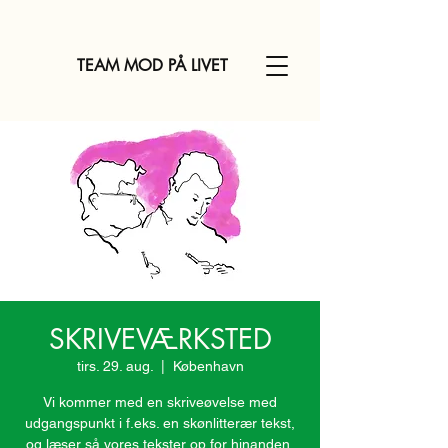
TEAM MOD PÅ LIVET
SKRIVEVÆRKSTED
tirs. 29. aug.
  |  
København
Vi kommer med en skriveøvelse med
udgangspunkt i f.eks. en skønlitterær tekst,
og læser så vores tekster op for hinanden,