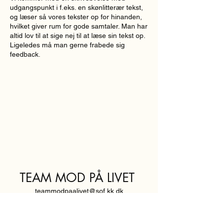
udgangspunkt i f.eks. en skønlitterær tekst,
og læser så vores tekster op for hinanden,
hvilket giver rum for gode samtaler. Man har
altid lov til at sige nej til at læse sin tekst op.
Ligeledes må man gerne frabede sig
feedback.
TEAM MOD PÅ LIVET
teammodpaalivet@sof.kk.dk
SVENDBORGGADE 3,
2100 KØBENHAVN Ø