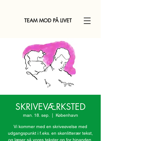
TEAM MOD PÅ LIVET
SKRIVEVÆRKSTED
man. 18. sep.
  |  
København
Vi kommer med en skriveøvelse med
udgangspunkt i f.eks. en skønlitterær tekst,
og læser så vores tekster op for hinanden,