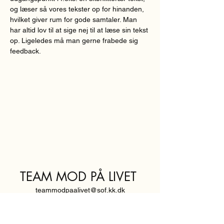
og læser så vores tekster op for hinanden, 
hvilket giver rum for gode samtaler. Man 
har altid lov til at sige nej til at læse sin tekst 
op. Ligeledes må man gerne frabede sig 
feedback.  
TEAM MOD PÅ LIVET
teammodpaalivet@sof.kk.dk
SVENDBORGGADE 3,
2100 KØBENHAVN Ø