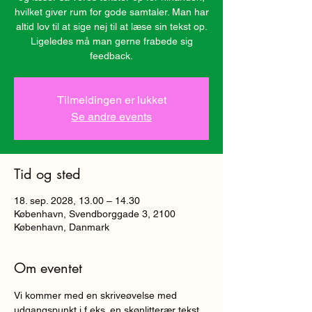
hvilket giver rum for gode samtaler. Man har
altid lov til at sige nej til at læse sin tekst op.
Ligeledes må man gerne frabede sig
Tilmeldingen er lukket
Se andre events
Tid og sted
18. sep. 2028, 13.00 – 14.30
København, Svendborggade 3, 2100
København, Danmark
Om eventet
Vi kommer med en skriveøvelse med 
udgangspunkt i f.eks. en skønlitterær tekst, 