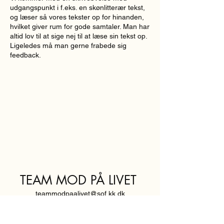
udgangspunkt i f.eks. en skønlitterær tekst,
og læser så vores tekster op for hinanden,
hvilket giver rum for gode samtaler. Man har
altid lov til at sige nej til at læse sin tekst op.
Ligeledes må man gerne frabede sig
feedback.
TEAM MOD PÅ LIVET
teammodpaalivet@sof.kk.dk
SVENDBORGGADE 3,
2100 KØBENHAVN Ø