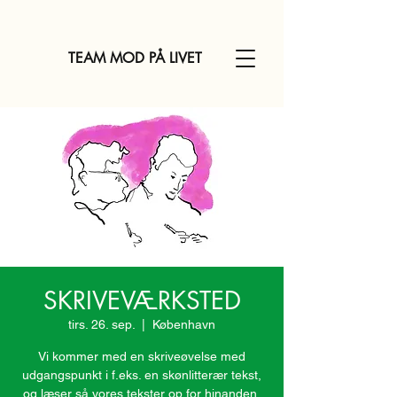
TEAM MOD PÅ LIVET
SKRIVEVÆRKSTED
tirs. 26. sep.
  |  
København
Vi kommer med en skriveøvelse med
udgangspunkt i f.eks. en skønlitterær tekst,
og læser så vores tekster op for hinanden,