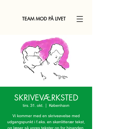
TEAM MOD PÅ LIVET
SKRIVEVÆRKSTED
tirs. 31. okt.
  |  
København
Vi kommer med en skriveøvelse med
udgangspunkt i f.eks. en skønlitterær tekst,
og læser så vores tekster op for hinanden,