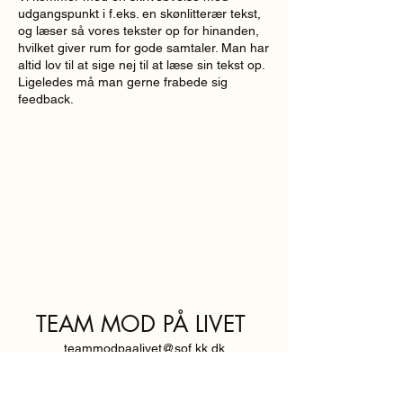
udgangspunkt i f.eks. en skønlitterær tekst,
og læser så vores tekster op for hinanden,
hvilket giver rum for gode samtaler. Man har
altid lov til at sige nej til at læse sin tekst op.
Ligeledes må man gerne frabede sig
feedback.
TEAM MOD PÅ LIVET
teammodpaalivet@sof.kk.dk
SVENDBORGGADE 3,
2100 KØBENHAVN Ø