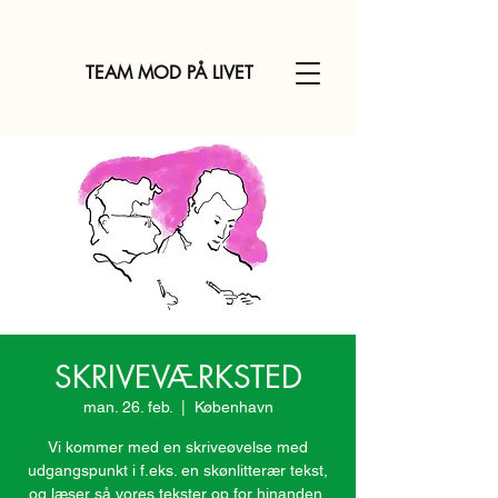
TEAM MOD PÅ LIVET
SKRIVEVÆRKSTED
man. 26. feb.
  |  
København
Vi kommer med en skriveøvelse med
udgangspunkt i f.eks. en skønlitterær tekst,
og læser så vores tekster op for hinanden,