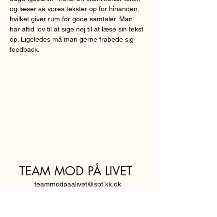
og læser så vores tekster op for hinanden, 
hvilket giver rum for gode samtaler. Man 
har altid lov til at sige nej til at læse sin tekst 
op. Ligeledes må man gerne frabede sig 
feedback.  
TEAM MOD PÅ LIVET
teammodpaalivet@sof.kk.dk
SVENDBORGGADE 3,
2100 KØBENHAVN Ø