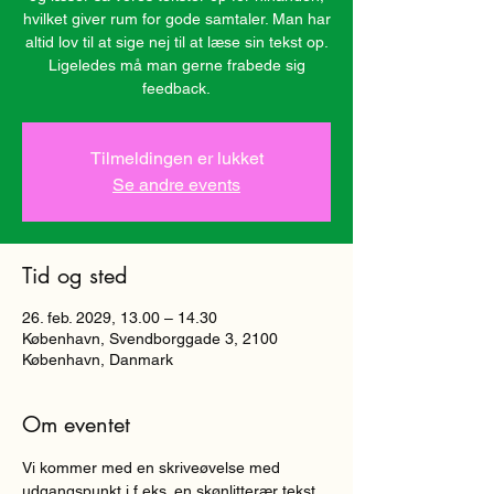
hvilket giver rum for gode samtaler. Man har
altid lov til at sige nej til at læse sin tekst op.
Ligeledes må man gerne frabede sig
Tilmeldingen er lukket
Se andre events
Tid og sted
26. feb. 2029, 13.00 – 14.30
København, Svendborggade 3, 2100
København, Danmark
Om eventet
Vi kommer med en skriveøvelse med 
udgangspunkt i f.eks. en skønlitterær tekst, 