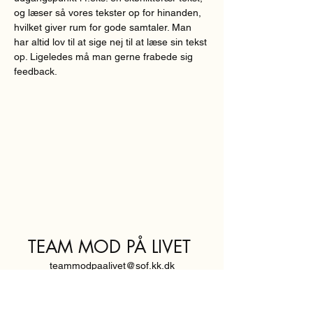
og læser så vores tekster op for hinanden, 
hvilket giver rum for gode samtaler. Man 
har altid lov til at sige nej til at læse sin tekst 
op. Ligeledes må man gerne frabede sig 
feedback.  
TEAM MOD PÅ LIVET
teammodpaalivet@sof.kk.dk
SVENDBORGGADE 3,
2100 KØBENHAVN Ø