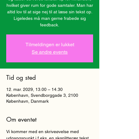
hvilket giver rum for gode samtaler. Man har
altid lov til at sige nej til at læse sin tekst op.
Ligeledes må man gerne frabede sig
Tilmeldingen er lukket
Se andre events
Tid og sted
12. mar. 2029, 13.00 – 14.30
København, Svendborggade 3, 2100
København, Danmark
Om eventet
Vi kommer med en skriveøvelse med 
udgangspunkt i f.eks. en skønlitterær tekst, 