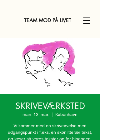
TEAM MOD PÅ LIVET
SKRIVEVÆRKSTED
man. 12. mar.
  |  
København
Vi kommer med en skriveøvelse med
udgangspunkt i f.eks. en skønlitterær tekst,
og læser så vores tekster op for hinanden,