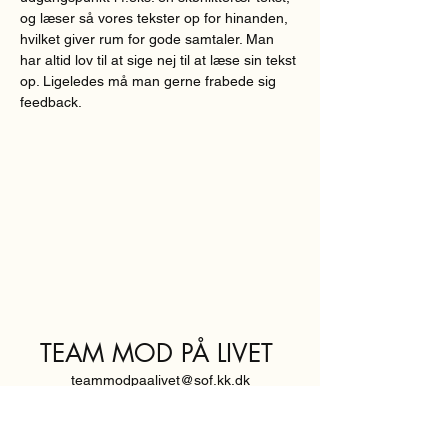
og læser så vores tekster op for hinanden, 
hvilket giver rum for gode samtaler. Man 
har altid lov til at sige nej til at læse sin tekst 
op. Ligeledes må man gerne frabede sig 
feedback.  
TEAM MOD PÅ LIVET
teammodpaalivet@sof.kk.dk
SVENDBORGGADE 3,
2100 KØBENHAVN Ø