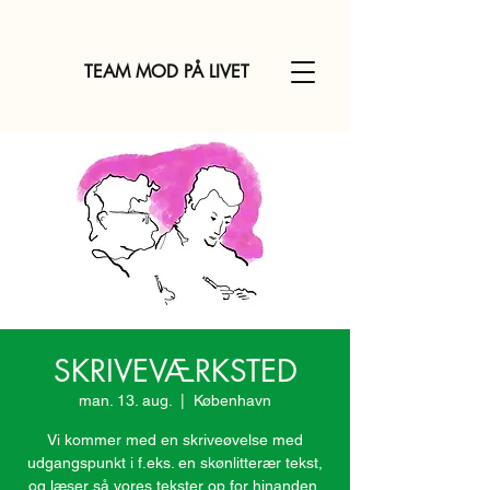
TEAM MOD PÅ LIVET
SKRIVEVÆRKSTED
man. 13. aug.
  |  
København
Vi kommer med en skriveøvelse med
udgangspunkt i f.eks. en skønlitterær tekst,
og læser så vores tekster op for hinanden,