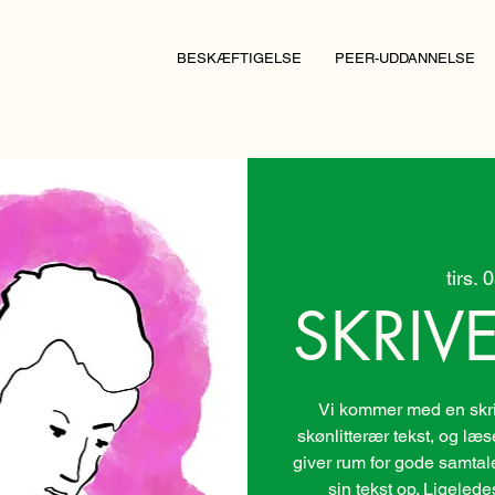
BESKÆFTIGELSE
PEER-UDDANNELSE
tirs. 
SKRIV
Vi kommer med en skri
skønlitterær tekst, og læs
giver rum for gode samtaler.
sin tekst op. Ligele