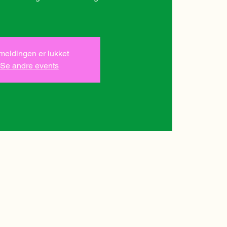
lmeldingen er lukket
Se andre events