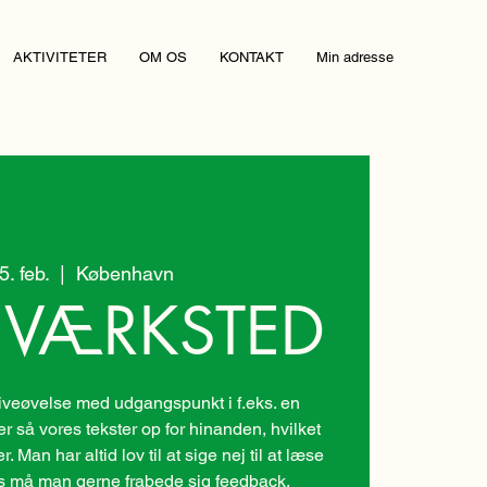
AKTIVITETER
OM OS
KONTAKT
Min adresse
05. feb.
  |  
København
EVÆRKSTED
veøvelse med udgangspunkt i f.eks. en
er så vores tekster op for hinanden, hvilket
 Man har altid lov til at sige nej til at læse
des må man gerne frabede sig feedback.